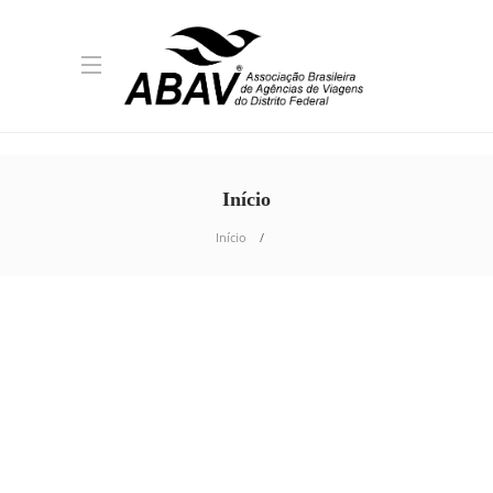
Início
Início
AGÊNCIAS DE VIAGENS
,
CURSO
,
NOTÍCIAS
,
QUALIFICAÇÃO
ABAV-DF, Harmônica e
Cana Brava promovem
capacitação para agentes
do DF