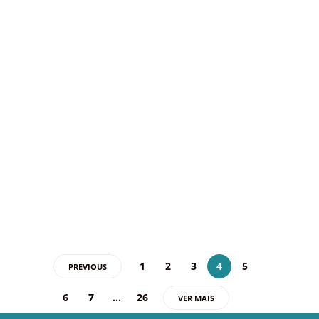
Agentes de Viagens e
reforça a necessidade de
profissionais capacitados
no setor
No sábado, dia 22 de novembro, das 9h às
15h, a ABAV-DF realizou o primeiro módulo
da Formação para Novos Agentes de
Viagens, uma iniciativa criada para suprir
uma demanda…
24 novembro 2025
1
2
3
4
5
PREVIOUS
6
7
…
26
VER MAIS