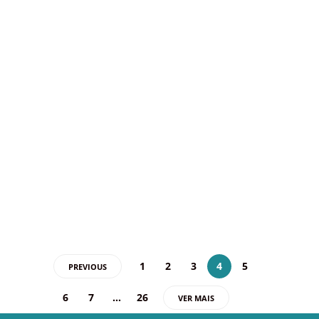
Agentes de Viagens e
reforça a necessidade de
profissionais capacitados
no setor
No sábado, dia 22 de novembro, das 9h às
15h, a ABAV-DF realizou o primeiro módulo
da Formação para Novos Agentes de
Viagens, uma iniciativa criada para suprir
uma demanda…
24 novembro 2025
1
2
3
4
5
PREVIOUS
6
7
…
26
VER MAIS