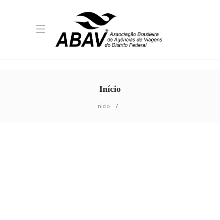
Início
Início
AGÊNCIAS DE VIAGENS
,
CURSO
,
NOTÍCIAS
,
QUALIFICAÇÃO
ABAV-DF, Harmônica e
Cana Brava promovem
capacitação para agentes
do DF