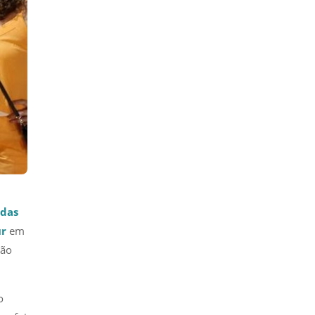
 das
ur
em
rão
o