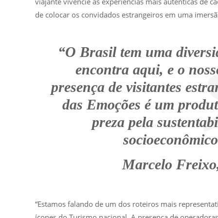
viajante vivencie as experiências mais autênticas de c
de colocar os convidados estrangeiros em uma imersão d
“O Brasil tem uma diversid
encontra aqui, e o noss
presença de visitantes estr
das Emoções é um produto
preza pela sustentab
socioeconômico
Marcelo Freixo
“Estamos falando de um dos roteiros mais representati
ícones do Turismo nacional. A presença de operadoras