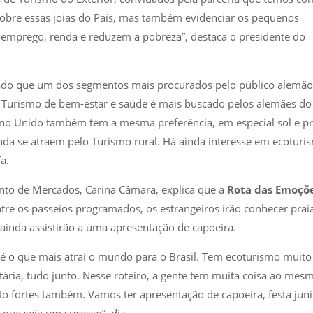
 sobre essas joias do País, mas também evidenciar os pequenos
 emprego, renda e reduzem a pobreza”, destaca o presidente do
tado que um dos segmentos mais procurados pelo público alemão
, o Turismo de bem-estar e saúde é mais buscado pelos alemães do
no Unido também tem a mesma preferência, em especial sol e pr
ainda se atraem pelo Turismo rural. Há ainda interesse em ecoturi
a.
nto de Mercados, Carina Câmara, explica que a
Rota das Emoçõ
entre os passeios programados, os estrangeiros irão conhecer prai
e ainda assistirão a uma apresentação de capoeira.
 é o que mais atrai o mundo para o Brasil. Tem ecoturismo muito
tária, tudo junto. Nesse roteiro, a gente tem muita coisa ao mes
o fortes também. Vamos ter apresentação de capoeira, festa juni