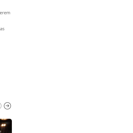
ferem
das