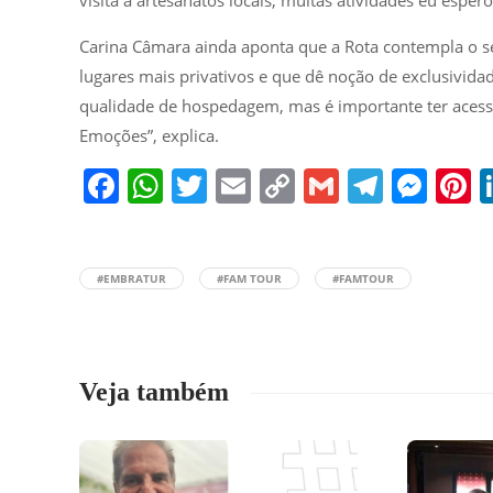
visita à artesanatos locais, muitas atividades eu esper
Carina Câmara ainda aponta que a Rota contempla o se
lugares mais privativos e que dê noção de exclusividad
qualidade de hospedagem, mas é importante ter acesso
Emoções”, explica.
F
W
T
E
C
G
T
M
P
a
h
w
m
o
m
el
e
n
c
at
itt
ai
p
ai
e
ss
e
#EMBRATUR
#FAM TOUR
#FAMTOUR
e
s
er
l
y
l
gr
e
e
b
A
Li
a
n
s
o
p
n
m
g
Veja também
o
p
k
er
k