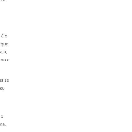
 é o
 que
aia,
smo e
es
se
as,
mo
na,