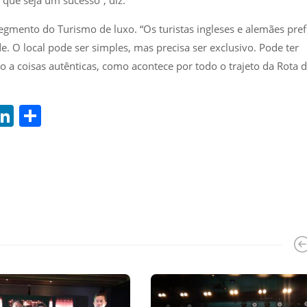
o que seja um sucesso”, diz.
gmento do Turismo de luxo. “Os turistas ingleses e alemães pre
e. O local pode ser simples, mas precisa ser exclusivo. Pode ter
 a coisas autênticas, como acontece por todo o trajeto da Rota 
i
Li
S
t
n
h
r
k
ar
e
e
t
dI
n