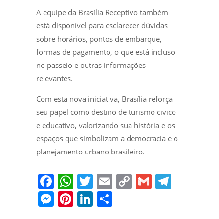
A equipe da Brasília Receptivo também
está disponível para esclarecer dúvidas
sobre horários, pontos de embarque,
formas de pagamento, o que está incluso
no passeio e outras informações
relevantes.
Com esta nova iniciativa, Brasília reforça
seu papel como destino de turismo cívico
e educativo, valorizando sua história e os
espaços que simbolizam a democracia e o
planejamento urbano brasileiro.
F
W
T
E
C
G
T
a
h
w
m
o
m
el
M
Pi
Li
S
c
at
itt
ai
p
ai
e
e
nt
n
h