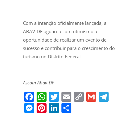
Com a intenção oficialmente lançada, a
ABAV-DF aguarda com otimismo a
oportunidade de realizar um evento de
sucesso e contribuir para o crescimento do
turismo no Distrito Federal.
Ascom Abav-DF
F
W
T
E
C
G
T
a
h
w
m
o
m
el
M
Pi
Li
S
c
at
itt
ai
p
ai
e
e
nt
n
h
e
s
er
l
y
l
gr
ss
er
k
ar