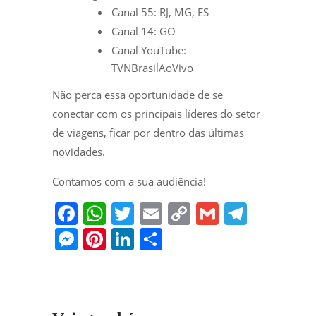
Canal 55: RJ, MG, ES
Canal 14: GO
Canal YouTube:
TVNBrasilAoVivo
Não perca essa oportunidade de se
conectar com os principais líderes do setor
de viagens, ficar por dentro das últimas
novidades.
Contamos com a sua audiência!
F
W
T
E
C
G
T
a
h
w
m
o
m
el
M
Pi
Li
S
c
at
itt
ai
p
ai
e
e
nt
n
h
e
s
er
l
y
l
gr
ss
er
k
ar
b
A
Li
a
e
e
e
e