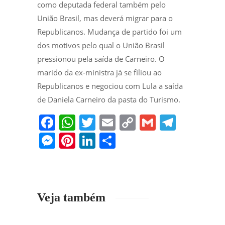
como deputada federal também pelo
União Brasil, mas deverá migrar para o
Republicanos. Mudança de partido foi um
dos motivos pelo qual o União Brasil
pressionou pela saída de Carneiro. O
marido da ex-ministra já se filiou ao
Republicanos e negociou com Lula a saída
de Daniela Carneiro da pasta do Turismo.
F
W
T
E
C
G
T
a
h
w
m
o
m
el
M
Pi
Li
S
c
at
itt
ai
p
ai
e
e
nt
n
h
e
s
er
l
y
l
gr
ss
er
k
ar
b
A
Li
a
e
e
e
e
Veja também
o
p
n
m
n
st
dI