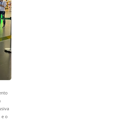
ento
a
usiva
 e o