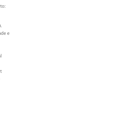
to:
A
ade e
l
t
o