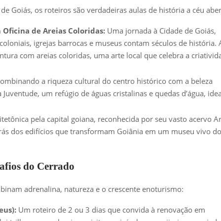
 Goiás, os roteiros são verdadeiras aulas de história a céu aber
 Oficina de Areias Coloridas:
Uma jornada à Cidade de Goiás,
loniais, igrejas barrocas e museus contam séculos de história. 
tura com areias coloridas, uma arte local que celebra a criativid
ombinando a riqueza cultural do centro histórico com a beleza
da Juventude, um refúgio de águas cristalinas e quedas d’água, idea
etônica pela capital goiana, reconhecida por seu vasto acervo Ar
r trás dos edifícios que transformam Goiânia em um museu vivo d
afios do Cerrado
binam adrenalina, natureza e o crescente enoturismo:
eus):
Um roteiro de 2 ou 3 dias que convida à renovação em