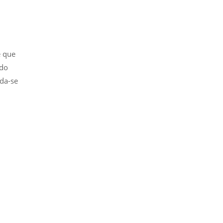
e que
ndo
ida-se