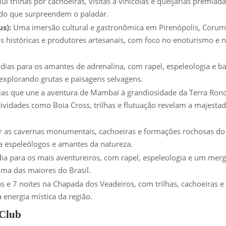
i trilhas por cachoeiras, visitas a vinícolas e queijarias premiada
do que surpreendem o paladar.
s):
Uma imersão cultural e gastronômica em Pirenópolis, Corum
as históricas e produtores artesanais, com foco no enoturismo e 
dias para os amantes de adrenalina, com rapel, espeleologia e b
explorando grutas e paisagens selvagens.
as que une a aventura de Mambaí à grandiosidade da Terra Ronc
ividades como Boia Cross, trilhas e flutuação revelam a majesta
ar as cavernas monumentais, cachoeiras e formações rochosas do
a espeleólogos e amantes da natureza.
ia para os mais aventureiros, com rapel, espeleologia e um mer
ma das maiores do Brasil.
 e 7 noites na Chapada dos Veadeiros, com trilhas, cachoeiras e
energia mística da região.
 Club