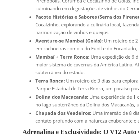
Pirenópolis, Corumbá e Cocalzinho de Goiás. Inclu
culminando em degustações de vinhos do Cerra
Pacote Histórias e Sabores (Serra dos Pireneu
Cocalzinho, explorando a culinária local, fazend
harmonização de vinhos e queijos.
Aventure-se Mambaí (Goiás):
Um roteiro de 2 
em cachoeiras como a do Funil e do Encantado, 
Mambaí + Terra Ronca:
Uma expedição de 6 di
maior sistema de cavernas da América Latina. At
subterrânea do estado.
Terra Ronca:
Um roteiro de 3 dias para explor
Parque Estadual de Terra Ronca, um paraíso par
Dolina dos Macacanás:
Uma experiência de 1 d
no lago subterrâneo da Dolina dos Macacanás, u
Chapada dos Veadeiros:
Uma imersão de 8 dias
contato profundo com a natureza exuberante e a 
Adrenalina e Exclusividade: O V12 Auto