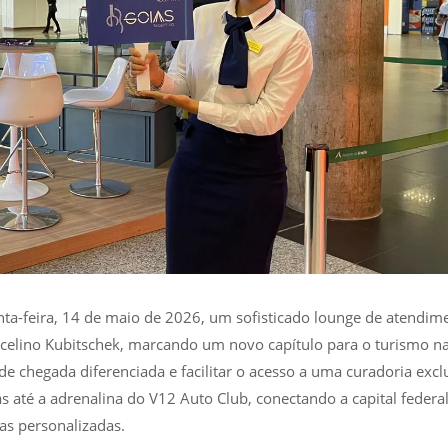
uinta-feira, 14 de maio de 2026, um sofisticado lounge de atendim
uscelino Kubitschek, marcando um novo capítulo para o turismo n
 de chegada diferenciada e facilitar o acesso a uma curadoria excl
s até a adrenalina do V12 Auto Club, conectando a capital federal
as personalizadas.