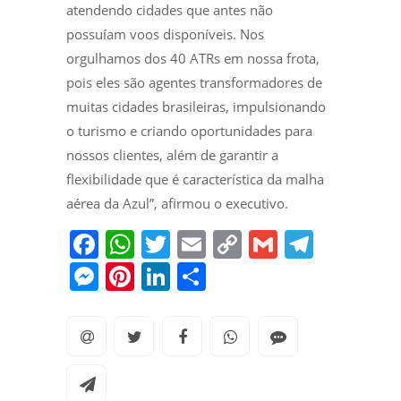
atendendo cidades que antes não
possuíam voos disponíveis. Nos
orgulhamos dos 40 ATRs em nossa frota,
pois eles são agentes transformadores de
muitas cidades brasileiras, impulsionando
o turismo e criando oportunidades para
nossos clientes, além de garantir a
flexibilidade que é característica da malha
aérea da Azul”, afirmou o executivo.
F
W
T
E
C
G
T
a
h
w
m
o
m
el
M
Pi
Li
S
c
at
itt
ai
p
ai
e
e
nt
n
h
e
s
er
l
y
l
gr
ss
er
k
ar
b
A
Li
a
e
e
e
e