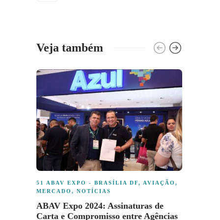
o
p
n
m
n
st
dI
o
p
k
g
n
k
er
Veja também
51 ABAV EXPO - BRASÍLIA DF
,
AVIAÇÃO
,
AVIA
MERCADO
,
NOTÍCIAS
Anac 
ABAV Expo 2024: Assinaturas de
canal
Carta e Compromisso entre Agências