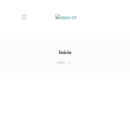
Início
Início
NOTÍCIAS
,
TURISMO BRASÍLIA
Aniversário de Brasília é
tema na 83ª Reunião do
Condetur
Durante a 83ª reunião do Conselho de
Desenvolvimento do Turismo do Distrito