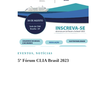
EVEN
EVENTOS
,
NOTÍCIAS
TURIS
5º Fórum CLIA Brasil 2023
51ª e
event
Latin