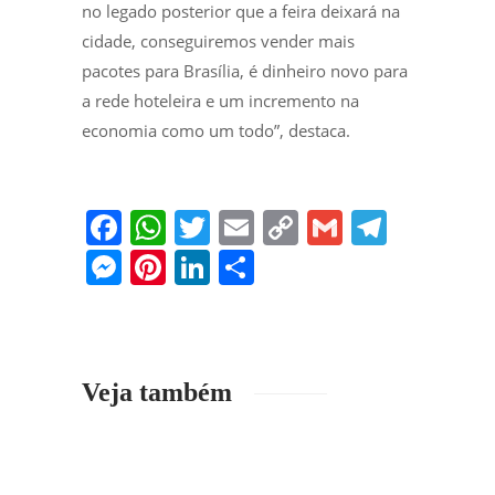
no legado posterior que a feira deixará na
cidade, conseguiremos vender mais
pacotes para Brasília, é dinheiro novo para
a rede hoteleira e um incremento na
economia como um todo”, destaca.
F
W
T
E
C
G
T
a
h
w
m
o
m
el
M
Pi
Li
S
c
at
itt
ai
p
ai
e
e
nt
n
h
e
s
er
l
y
l
gr
ss
er
k
ar
b
A
Li
a
e
e
e
e
Veja também
o
p
n
m
n
st
dI
o
p
k
g
n