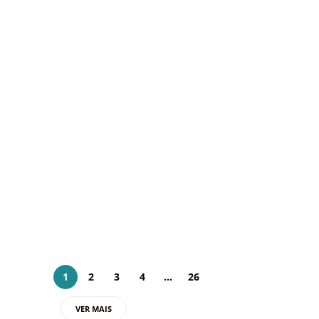
ABAV-DF fortalece
parceria com a Argentina
em missão institucional em
Brasília
Por Sara de Jesus/Abav-DF No dia 1º de
julho, a ABAV-DF participou de um
importante encontro estratégico com
representantes do turismo argentino,
reforçando a parceria entre o trade turístico
do…
3 julho 2026
1
2
3
4
…
26
VER MAIS