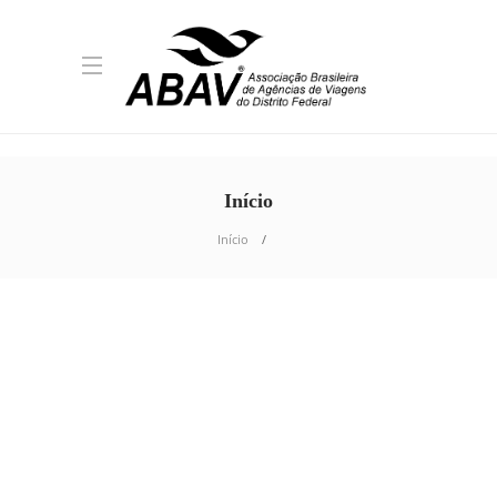
Início
Início
TURISMO BRASÍLIA
Fé e irmandade marcam
Moto Missa no Capital
Moto Week 2026
A noite desta sexta-feira (31/07) foi marcada
por um momento de espiritualidade, união