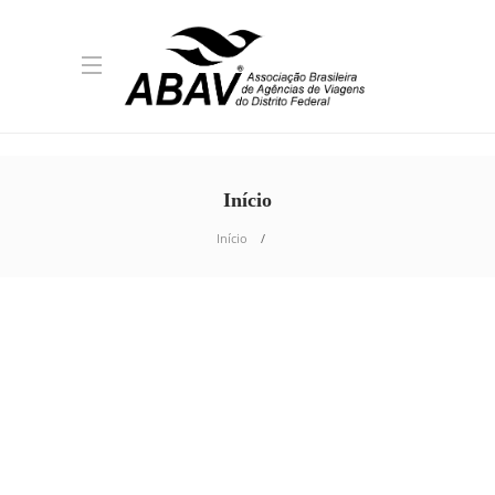
Início
Início
TURISMO BRASÍLIA
Fé e irmandade marcam
Moto Missa no Capital
Moto Week 2026
A noite desta sexta-feira (31/07) foi marcada
por um momento de espiritualidade, união