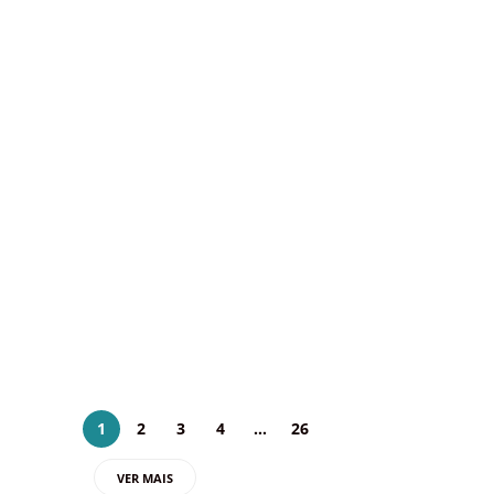
ABAV-DF fortalece
parceria com a Argentina
em missão institucional em
Brasília
Por Sara de Jesus/Abav-DF No dia 1º de
julho, a ABAV-DF participou de um
importante encontro estratégico com
representantes do turismo argentino,
reforçando a parceria entre o trade turístico
do…
3 julho 2026
1
2
3
4
…
26
VER MAIS