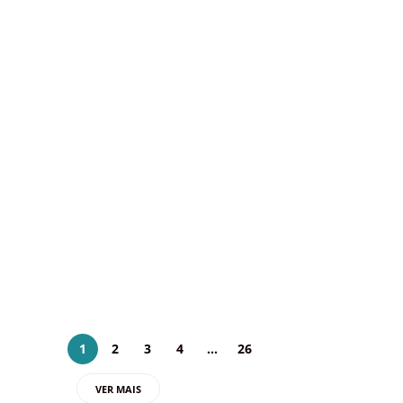
ABAV-DF fortalece
parceria com a Argentina
em missão institucional em
Brasília
Por Sara de Jesus/Abav-DF No dia 1º de
julho, a ABAV-DF participou de um
importante encontro estratégico com
representantes do turismo argentino,
reforçando a parceria entre o trade turístico
do…
3 julho 2026
1
2
3
4
…
26
VER MAIS