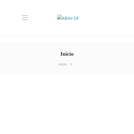
Início
Início
TURISMO BRASÍLIA
Fé e irmandade marcam
Moto Missa no Capital
Moto Week 2026
A noite desta sexta-feira (31/07) foi marcada
por um momento de espiritualidade, união